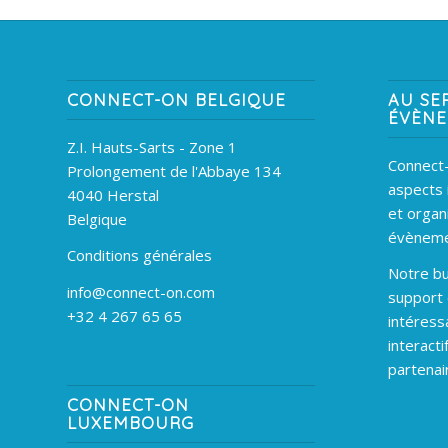
CONNECT-ON BELGIQUE
AU SE
ÉVÈN
Z.I. Hauts-Sarts - Zone 1
Connect-
Prolongement de l'Abbaye 134
aspects 
4040 Herstal
et organ
Belgique
évèneme
Conditions générales
Notre bu
info@connect-on.com
support
+32 4 267 65 65
intéress
interacti
partenai
CONNECT-ON
LUXEMBOURG