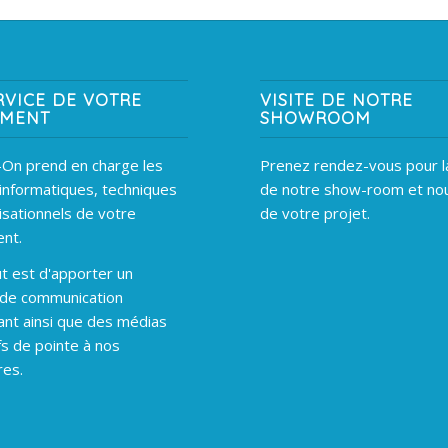
RVICE DE VOTRE
VISITE DE NOTRE
EMENT
SHOWROOM
On prend en charge les
Prenez rendez-vous pour la
informatiques, techniques
de notre show-room et nou
isationnels de votre
de votre projet.
nt.
t est d'apporter un
 de communication
ant ainsi que des médias
fs de pointe à nos
res.