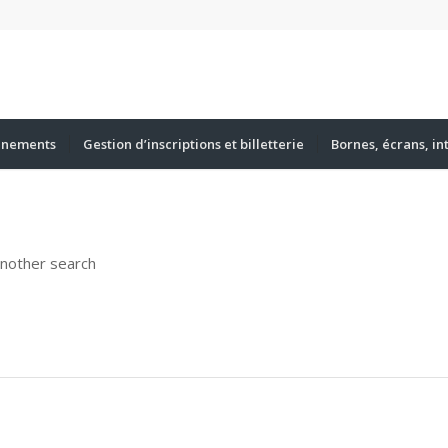
énements
Gestion d’inscriptions et billetterie
Bornes, écrans, in
another search