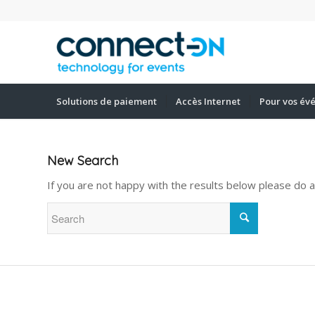
Solutions de paiement
Accès Internet
Pour vos év
New Search
If you are not happy with the results below please do 