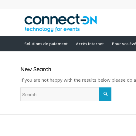
Solutions de paiement
Accès Internet
Pour vos év
New Search
If you are not happy with the results below please do 