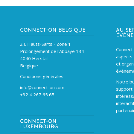
CONNECT-ON BELGIQUE
AU SE
ÉVÈN
Z.I. Hauts-Sarts - Zone 1
Connect-
Prolongement de l'Abbaye 134
aspects 
4040 Herstal
et organ
Belgique
évèneme
Conditions générales
Notre bu
info@connect-on.com
support
+32 4 267 65 65
intéress
interacti
partenai
CONNECT-ON
LUXEMBOURG