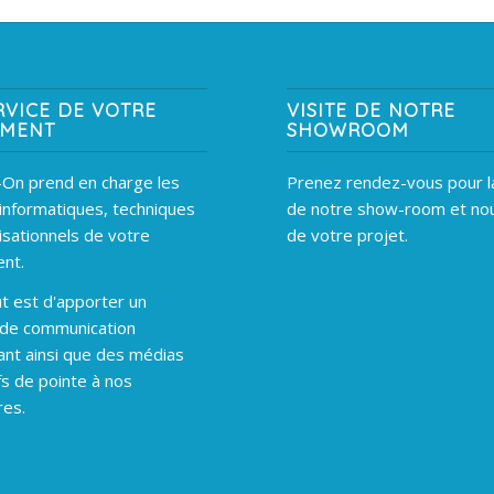
RVICE DE VOTRE
VISITE DE NOTRE
EMENT
SHOWROOM
On prend en charge les
Prenez rendez-vous pour la
informatiques, techniques
de notre show-room et nou
isationnels de votre
de votre projet.
nt.
t est d'apporter un
 de communication
ant ainsi que des médias
fs de pointe à nos
res.