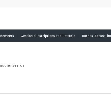
énements
Gestion d’inscriptions et billetterie
Bornes, écrans, in
another search