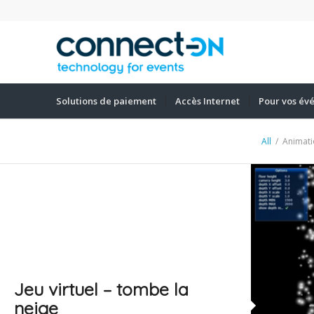
Solutions de paiement
Accès Internet
Pour vos év
All
/
Animati
Jeu virtuel – tombe la
neige