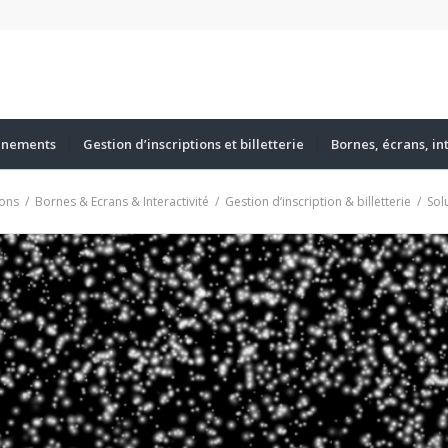
énements
Gestion d’inscriptions et billetterie
Bornes, écrans, in
ons
/
Bornes & Ecrans & Interactivité
/
Gestion d‘inscription & billetterie
/
Sol