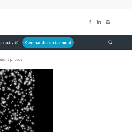
teractivité
Commander un terminal
utions photos