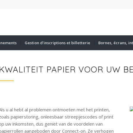
énements
Gestion d’inscriptions et billetterie
Bornes, écrans, in
KWALITEIT PAPIER VOOR UW B
Als u al hebt al problemen ontmoeten met het printen,
zoals papierstoring, onleesbaar streepjescodes of print
op uw inkomsten, dus geniet van de voordelen van
papierrollen aangeboden door Connect-on. Ze verhogen