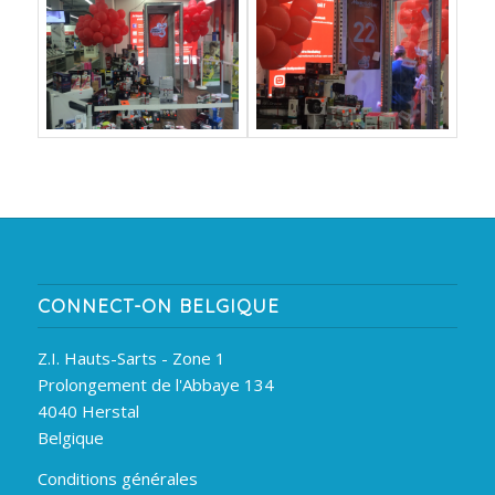
CONNECT-ON BELGIQUE
Z.I. Hauts-Sarts - Zone 1
Prolongement de l'Abbaye 134
4040 Herstal
Belgique
Conditions générales