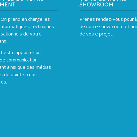
EMENT
SHOWROOM
On prend en charge les
Prenez rendez-vous pour la
informatiques, techniques
de notre show-room et nou
isationnels de votre
de votre projet.
nt.
t est d'apporter un
 de communication
ant ainsi que des médias
fs de pointe à nos
res.