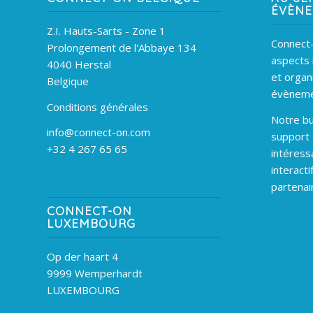
ÉVÈN
Z.I. Hauts-Sarts - Zone 1
Connect-
Prolongement de l'Abbaye 134
aspects 
4040 Herstal
et organ
Belgique
évèneme
Conditions générales
Notre bu
info@connect-on.com
support
+32 4 267 65 65
intéress
interacti
partenai
CONNECT-ON
LUXEMBOURG
Op der haart 4
9999 Wemperhardt
LUXEMBOURG