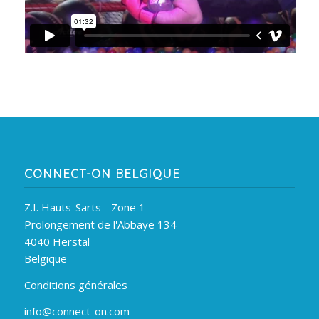
CONNECT-ON BELGIQUE
Z.I. Hauts-Sarts - Zone 1
Prolongement de l'Abbaye 134
4040 Herstal
Belgique
Conditions générales
info@connect-on.com