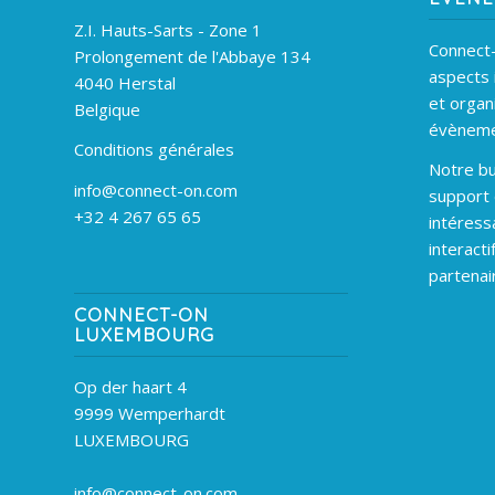
Z.I. Hauts-Sarts - Zone 1
Connect-
Prolongement de l'Abbaye 134
aspects 
4040 Herstal
et organ
Belgique
évèneme
Conditions générales
Notre bu
info@connect-on.com
support
+32 4 267 65 65
intéress
interacti
partenai
CONNECT-ON
LUXEMBOURG
Op der haart 4
9999 Wemperhardt
LUXEMBOURG
info@connect-on.com