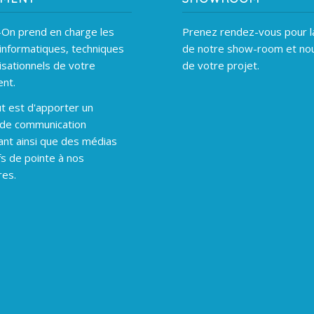
On prend en charge les
Prenez rendez-vous pour la
informatiques, techniques
de notre show-room et nou
isationnels de votre
de votre projet.
nt.
t est d'apporter un
 de communication
ant ainsi que des médias
fs de pointe à nos
res.