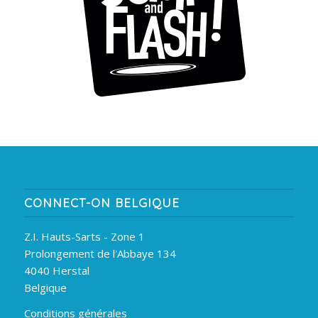
CONNECT-ON BELGIQUE
Z.I. Hauts-Sarts - Zone 1
Prolongement de l'Abbaye 134
4040 Herstal
Belgique
Conditions générales