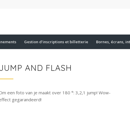
énements
Gestion d’inscriptions et billetterie
Bornes, écrans, in
JUMP AND FLASH
Om een foto van je maakt over 180 °: 3,2,1 jump! Wow-
effect gegarandeerd!