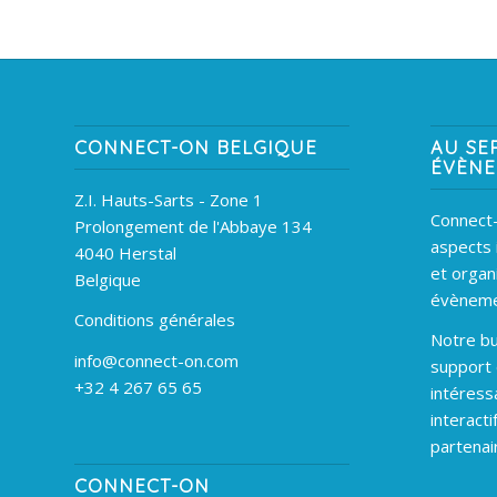
CONNECT-ON BELGIQUE
AU SE
ÉVÈN
Z.I. Hauts-Sarts - Zone 1
Connect-
Prolongement de l'Abbaye 134
aspects 
4040 Herstal
et organ
Belgique
évèneme
Conditions générales
Notre bu
info@connect-on.com
support
+32 4 267 65 65
intéress
interacti
partenai
CONNECT-ON