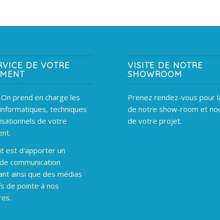
RVICE DE VOTRE
VISITE DE NOTRE
EMENT
SHOWROOM
On prend en charge les
Prenez rendez-vous pour la
informatiques, techniques
de notre show-room et nou
isationnels de votre
de votre projet.
nt.
t est d'apporter un
 de communication
ant ainsi que des médias
fs de pointe à nos
res.